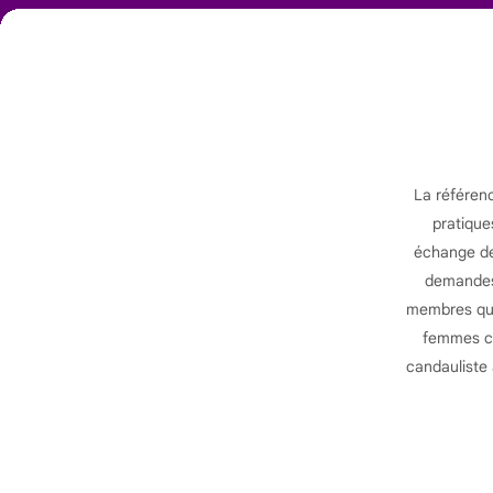
La référen
pratique
échange de 
demandes 
membres qui 
femmes ca
candauliste