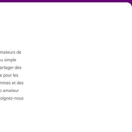
amateurs de
au simple
partager des
e pour les
hommes et des
éo amateur
joignez-nous