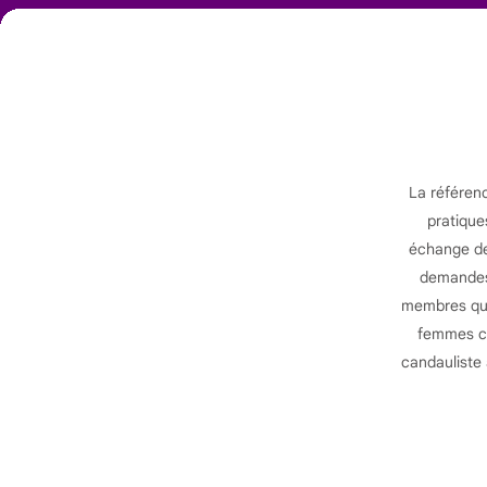
La référen
pratique
échange de 
demandes 
membres qui 
femmes ca
candauliste