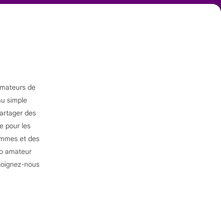
amateurs de
au simple
partager des
e pour les
hommes et des
éo amateur
joignez-nous