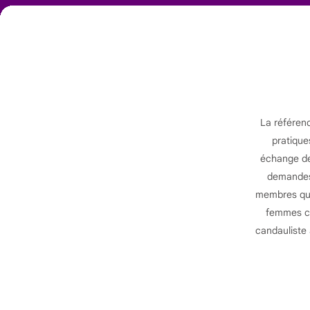
La référen
pratique
échange de 
demandes 
membres qui 
femmes ca
candauliste