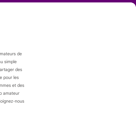
amateurs de
au simple
partager des
e pour les
hommes et des
éo amateur
joignez-nous