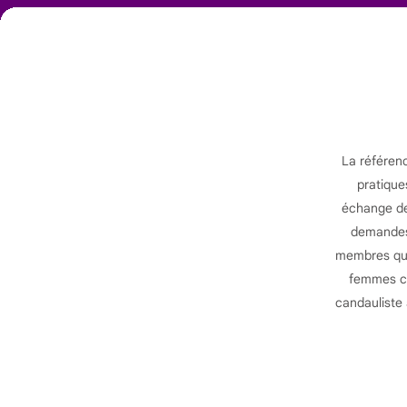
La référen
pratique
échange de 
demandes 
membres qui 
femmes ca
candauliste