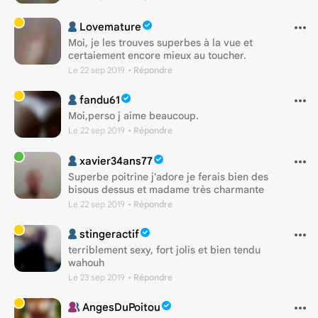
Lovemature
Moi, je les trouves superbes à la vue et
certaiement encore mieux au toucher.
Le 22 sep 2019
• Répondre
fandu61
Moi,perso j aime beaucoup.
Le 22 sep 2019
• Répondre
xavier34ans77
Superbe poitrine j'adore je ferais bien des
bisous dessus et madame très charmante
Le 22 sep 2019
• Répondre
stingeractif
terriblement sexy, fort jolis et bien tendu
wahouh
Le 23 sep 2019
• Répondre
AngesDuPoitou