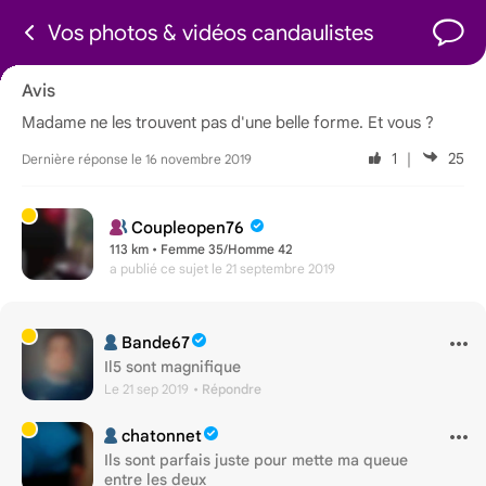
Vos photos & vidéos candaulistes
Avis
Madame ne les trouvent pas d'une belle forme. Et vous ?
1
｜
25
Dernière réponse le 16 novembre 2019
Coupleopen76
113 km • Femme 35/Homme 42
a publié ce sujet
le 21 septembre 2019
Bande67
Il5 sont magnifique
Le 21 sep 2019
• Répondre
chatonnet
Ils sont parfais juste pour mette ma queue
entre les deux