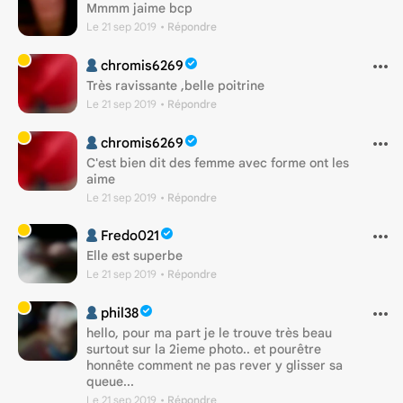
Mmmm jaime bcp
Le 21 sep 2019
• Répondre
chromis6269
Très ravissante ,belle poitrine
Le 21 sep 2019
• Répondre
chromis6269
C'est bien dit des femme avec forme ont les
aime
Le 21 sep 2019
• Répondre
Fredo021
Elle est superbe
Le 21 sep 2019
• Répondre
phil38
hello, pour ma part je le trouve très beau
surtout sur la 2ieme photo.. et pourêtre
honnête comment ne pas rever y glisser sa
queue...
Le 21 sep 2019
• Répondre