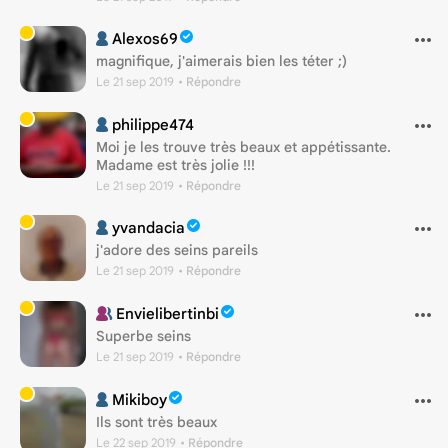
Alexos69
magnifique, j'aimerais bien les téter ;)
Le 21 sep 2019
• Répondre
philippe474
Moi je les trouve très beaux et appétissante.
Madame est très jolie !!!
Le 21 sep 2019
• Répondre
yvandacia
j'adore des seins pareils
Le 21 sep 2019
• Répondre
Envielibertinbi
Superbe seins
Le 21 sep 2019
• Répondre
Mikiboy
Ils sont très beaux
Le 22 sep 2019
• Répondre