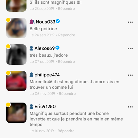
Si ils sont magnifiques !!!!
Le 23 sep 2019
• Répondre
Nous033
Belle poitrine
Le 24 sep 2019
• Répondre
Alexos69
très beaux, j'adore
Le 07 oct 2019
• Répondre
philippe474
Marcello46 il est magnifique. J adorerais en
trouver un comme lui
Le 06 nov 2019
• Répondre
Eric91250
Magnifique surtout pendant une bonne
levrette et que je prendrais en main en même
temps
Le 16 nov 2019
• Répondre