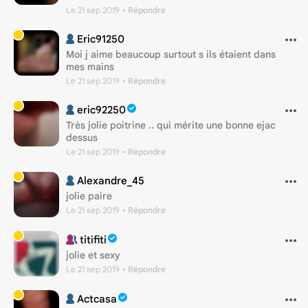
Le 21 sep 2019
• Répondre
Eric91250
Moi j aime beaucoup surtout s ils étaient dans
mes mains
Le 21 sep 2019
• Répondre
eric92250
Très jolie poitrine .. qui mérite une bonne ejac
dessus
Le 21 sep 2019
• Répondre
Alexandre_45
jolie paire
Le 21 sep 2019
• Répondre
titifiti
jolie et sexy
Le 21 sep 2019
• Répondre
Actcasa