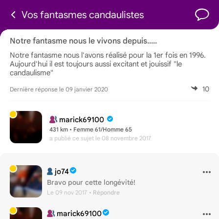
Vos fantasmes candaulistes
Notre fantasme nous le vivons depuis.....
Notre fantasme nous l'avons réalisé pour la 1er fois en 1996.
Aujourd'hui il est toujours aussi excitant et jouissif "le
candaulisme"
10
Dernière réponse le 09 janvier 2020
marick69100
431 km • Femme 61/Homme 65
a publié ce sujet
le 08 novembre 2017
jo74
Bravo pour cette longévité!
Le 09 nov 2017
• Répondre
marick69100