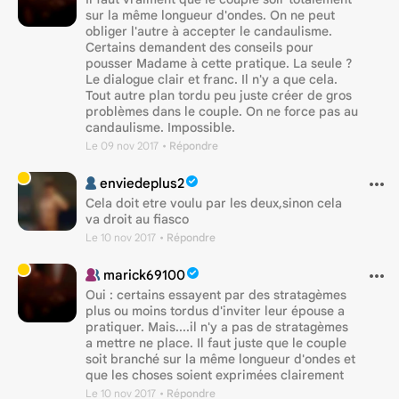
sur la même longueur d'ondes. On ne peut
obliger l'autre à accepter le candaulisme.
Certains demandent des conseils pour
pousser Madame à cette pratique. La seule ?
Le dialogue clair et franc. Il n'y a que cela.
Tout autre plan tordu peu juste créer de gros
problèmes dans le couple. On ne force pas au
candaulisme. Impossible.
Le 09 nov 2017
• Répondre
enviedeplus2
Cela doit etre voulu par les deux,sinon cela
va droit au fiasco
Le 10 nov 2017
• Répondre
marick69100
Oui : certains essayent par des stratagèmes
plus ou moins tordus d'inviter leur épouse a
pratiquer. Mais....il n'y a pas de stratagèmes
a mettre ne place. Il faut juste que le couple
soit branché sur la même longueur d'ondes et
que les choses soient exprimées clairement
Le 10 nov 2017
• Répondre