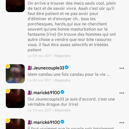
On arrive a trouver des mecs seuls cool, plein
de tact et de savoir vivre. Aaah c'est sûr qu'il
faut être patient et ne pas avoir peur
d'éliminer et d'envoyer ch.. tous les
porchesques, hards,qui eux ne cherchent
souvent qu'une bonne masturbation sur le
fantasme (rire) On trouve des hommes qui ont
autre chose a vendre que leur bite rassurez
vous. il faut être assez sélectifs et trèèèès
patient
Le 09 nov 2017
• Répondre
Jeunecouple33
Idem candau une fois candau pour la vie ...
Le 09 nov 2017
• Répondre
marick69100
Oui Jeunecouple33 je suis d'accord. c'est une
véritable drogue dur (rire)
Le 09 nov 2017
• Répondre
marick69100
Il faut vraiment que le couple soir totalement