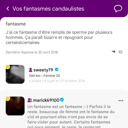
Vos fantasmes candaulistes
fantasme
J'ai ce fantasme d'être remplis de sperme par plusieurs
hommes. Ça paraît bizarre et répugnant pour
certains\certaines
10
Dernière réponse le 30 avril 2018
sweety79
344 km • Femme 35
a publié ce sujet
le 09 octobre 2016
marick69100
Un fantasme est un fantasme ;-) Parfois il le
reste. beaucoup de femme ont le fantasme du
viol et pourtant elles n'ont pas envie de se
faire violer pour autant. Certains fantasmes
qui nous animent, le reste, le resteront,