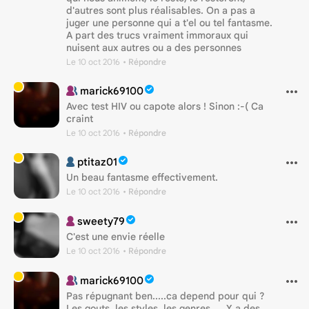
d'autres sont plus réalisables. On a pas a
juger une personne qui a t'el ou tel fantasme.
A part des trucs vraiment immoraux qui
nuisent aux autres ou a des personnes
Le 10 oct 2016
• Répondre
marick69100
Avec test HIV ou capote alors ! Sinon :-( Ca
craint
Le 10 oct 2016
• Répondre
ptitaz01
Un beau fantasme effectivement.
Le 10 oct 2016
• Répondre
sweety79
C'est une envie réelle
Le 10 oct 2016
• Répondre
marick69100
Pas répugnant ben.....ca depend pour qui ?
Les gouts, les styles, les genres......Y a des