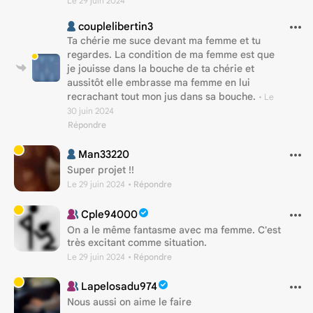
Le 29 juin 2024
couplelibertin3
Ta chérie me suce devant ma femme et tu
regardes. La condition de ma femme est que
je jouisse dans la bouche de ta chérie et
aussitôt elle embrasse ma femme en lui
recrachant tout mon jus dans sa bouche.
•
Le
30 juin 2024
Répondre
Man33220
Super projet !!
Le 29 juin 2024
• Répondre
Cple94000
On a le même fantasme avec ma femme. C'est
très excitant comme situation.
Le 29 juin 2024
• Répondre
Lapelosadu974
Nous aussi on aime le faire