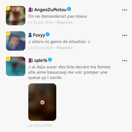
AngesDuPoitou
On ne demanderait pas mieux
Le 30 juin 2024
• Répondre
Foxyy
J adore ce genre de situation ☺️
Le 30 juin 2024
• Répondre
cple16
J ai deja sucer des bite devant ma femme
elle aime beaucoup me voir pomper une
queue ça l excite
Le 02 juil 2024