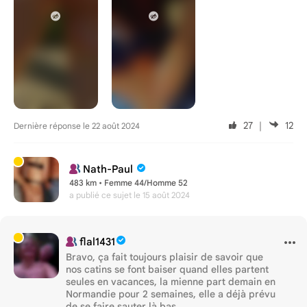
27
｜
12
Dernière réponse le 22 août 2024
Nath-Paul
483 km • Femme 44/Homme 52
a publié ce sujet
le 15 août 2024
flal1431
Bravo, ça fait toujours plaisir de savoir que
nos catins se font baiser quand elles partent
seules en vacances, la mienne part demain en
Normandie pour 2 semaines, elle a déjà prévu
de se faire sauter là bas