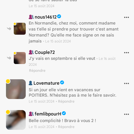
Le 15 août 2024
nous14612
En Normandie, chez moi, comment madame
vas t'elle si prendre pour trouver c'est amant
Normand? Qu'elle me face signe on ne sais
jamais
•
Le 15 août 2024
Couple72
J'y vais en septembre si elle veut
•
Le 16 août
2024
Répondre
Lovemature
Si un jour elle vient en vacances sur
POITIERS. N'hésitez pas à me le faire savoir.
Le 15 août 2024
• Répondre
femlibpourH
Belle complicité ! Bravo à vous 2 !
Le 15 août 2024
• Répondre