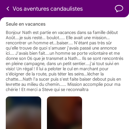
Vos aventures candaulistes
Seule en vacances
Bonjour Nath est partie en vacances dans sa famille début
Août....je suis resté... boulot..... Elle avait une mission...
rencontrer un homme et...baiser.... N'étant pas très sûr
qu'elle trouve de quoi s'amuser j'avais passé une annonce
ici.... J'avais bien fait....un homme se porte volontaire et me
donne son 06 que je transmet a Nath... Ils se sont rencontrés
en pleine campagne, dans un petit sentier....j'ai tout suivi en
visio! Un régal ! Il lui a peloter le cul en marchant pour
s'éloigner de la route, puis téter les seins...lécher la
chatte....Nath l'a sucer puis s'est faite baiser debout puis en
levrette au milieu du chemin...... Mission accomplie pour ma
chérie ! Et merci a Steve qui se reconnaîtra