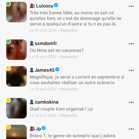
Luicocu
Très très bonne idée, au moins on sait ce
qu'elles font, et c'est de dommage qu'elle ne
serve à quelqu'un d'autre si tu n es pas là.
Le 15 août 2024
• Répondre
sxmdomfr
Ou Mme est en vacances?
Le 15 août 2024
• Répondre
James45
Magnifique, je serai a Lorient en septembre si
vous souhaitez réaliser un autre scénario
Le 15 août 2024
• Répondre
camkokine
Quel couple bien organisé ! ;o)
Le 15 août 2024
• Répondre
Jp
Bravo ?, le genre de scénario que j adore.