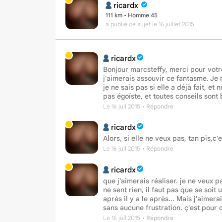
ricardx
111 km • Homme 45
a publié ce sujet
le 16 juillet 2015
ricardx
Bonjour marcsteffy, merci pour votr
j'aimerais assouvir ce fantasme. Je n
je ne sais pas si elle a déjà fait, et
pas égoïste, et toutes conseils sont
Le 16 juil 2015
• Répondre
ricardx
Alors, si elle ne veux pas, tan pis,c
Le 16 juil 2015
• Répondre
ricardx
que j'aimerais réaliser. je ne veux pa
ne sent rien, il faut pas que se soit
après il y a le après... Mais j'aimera
sans aucune frustration. ç'est pour
Le 16 juil 2015
• Répondre