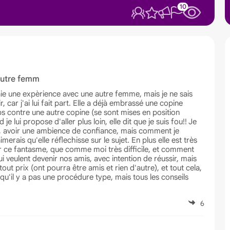
10
autre femm
ie une expèrience avec une autre femme, mais je ne sais
 car j'ai lui fait part. Elle a déjà embrassé une copine
rps contre une autre copine (se sont mises en position
e lui propose d'aller plus loin, elle dit que je suis fou!! Je
eurs), avoir une ambience de confiance, mais comment je
merais qu'elle réflechisse sur le sujet. En plus elle est très
iser ce fantasme, que comme moi très difficile, et comment
eulent devenir nos amis, avec intention de réussir, mais
tout prix (ont pourra être amis et rien d'autre), et tout cela,
qu'il y a pas une procédure type, mais tous les conseils
6