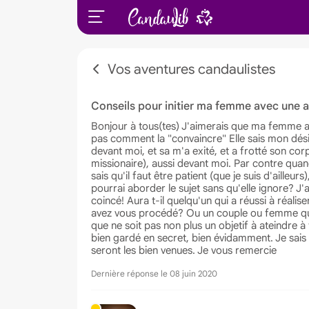
Vos aventures candaulistes
Conseils pour initier ma femme avec une 
Bonjour à tous(tes) J'aimerais que ma femme a
pas comment la "convaincre" Elle sais mon désir,
devant moi, et sa m'a exité, et a frotté son co
missionaire), aussi devant moi. Par contre quand j
sais qu'il faut être patient (que je suis d'aill
pourrai aborder le sujet sans qu'elle ignore? J'ai
coincé! Aura t-il quelqu'un qui a réussi à réal
avez vous procédé? Ou un couple ou femme qui v
que ne soit pas non plus un objetif à ateindre à 
bien gardé en secret, bien évidamment. Je sais 
seront les bien venues. Je vous remercie
Dernière réponse le 08 juin 2020