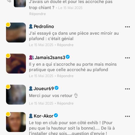
J'avais un doute et pour les accroche pas
trop chiant ?
•
Le 15 Mai 2025
Répondre
Pedrolino
J'ai essayé ça dans une pièce avec miroir au
plafond : c'était génial
Le 15 Mai 2025
• Répondre
Jamais2sans3
Il y en a qui s'accroche au porte mais moins
pratique que celle accroché au plafond
Le 15 Mai 2025
• Répondre
Joueur69
Merci pour vos retour 👌
Le 15 Mai 2025
• Répondre
Kor-Akor
Le top en club pour son côté exhib ! (Pour
peu que la hauteur soit la bonne).... De là à
l'installer chez sois....question d'envie !