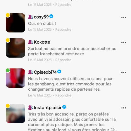
Le 15 Mai 2025
• Répondre
cosy59
Oui, en clubs !
Le 15 Mai 2025
• Répondre
Kokotte
Surtout ne pas en prendre pour accrocher au
porte franchement cest naze
Le 15 Mai 2025
• Répondre
Cplsexbi74
Nous l avons souvent utilisee au sauna pour
les gangbang, c est très commode pour les
changements rapides de partenaires
Le 16 Mai 2025
• Répondre
Instantplaisir
Très très bon accesoire, perso on préfère
avec un vrai adossoir, plus confortable sur la
durée et plus pratique. Mais prenez les
fixations au plafond si vous êtes bricoleur 😉,