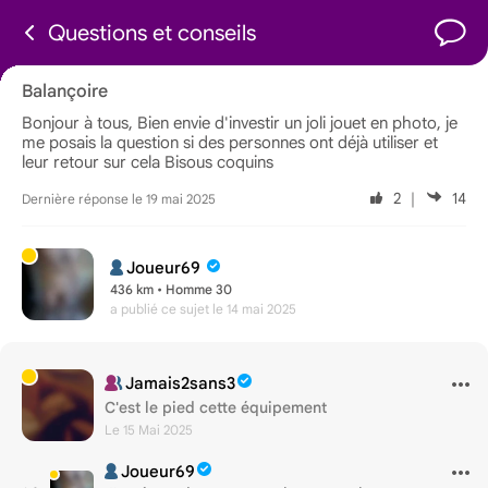
Questions et conseils
Balançoire
Bonjour à tous, Bien envie d'investir un joli jouet en photo, je
me posais la question si des personnes ont déjà utiliser et
leur retour sur cela Bisous coquins
2
｜
14
Dernière réponse le 19 mai 2025
Joueur69
436 km • Homme 30
a publié ce sujet
le 14 mai 2025
Jamais2sans3
C'est le pied cette équipement
Le 15 Mai 2025
Joueur69