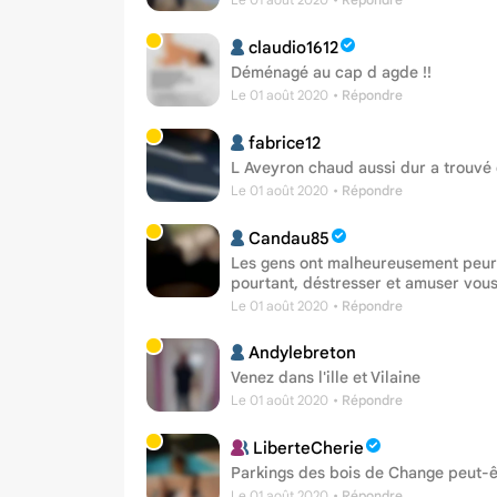
claudio1612
Déménagé au cap d agde !!
Le 01 août 2020
• Répondre
fabrice12
L Aveyron chaud aussi dur a trouv
Le 01 août 2020
• Répondre
Candau85
Les gens ont malheureusement peur je
pourtant, déstresser et amuser vou
Le 01 août 2020
• Répondre
Andylebreton
Venez dans l'ille et Vilaine
Le 01 août 2020
• Répondre
LiberteCherie
Parkings des bois de Change peut-êtr
Le 01 août 2020
• Répondre