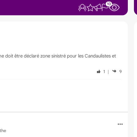
10
 doit être déclaré zone sinistré pour les Candaulistes et
1
｜
9
the