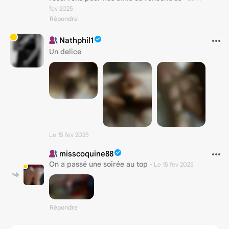
fev 2025
Répondre
Nathphil1
Un delice
Le 15 fev 2025
misscoquine88
On a passé une soirée au top
•
Le 15 fev 2025
Répondre