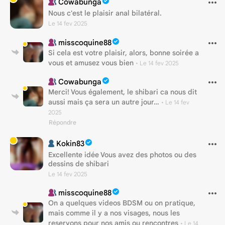
Cowabunga
Nous c'est le plaisir anal bilatéral.
Le 14 fev 2025
misscoquine88
Si cela est votre plaisir, alors, bonne soirée a
vous et amusez vous bien
•
Le 14 fev 2025
Cowabunga
Merci! Vous également, le shibari ca nous dit
aussi mais ça sera un autre jour…
•
Le 14 fev
2025
Répondre
Kokin83
Excellente idée Vous avez des photos ou des
dessins de shibari
Le 14 fev 2025
misscoquine88
On a quelques videos BDSM ou on pratique,
mais comme il y a nos visages, nous les
reservons pour nos amis ou rencontres
•
Le 14