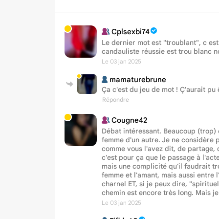
Cplsexbi74
Le dernier mot est "troublant", c est
candauliste réussie est trou blanc 
Le 03 jan 2025
mamaturebrune
Ça c'est du jeu de mot ! Ç'aurait pu
Répondre
Cougne42
Débat intéressant. Beaucoup (trop) 
femme d'un autre. Je ne considère pa
comme vous l'avez dit, de partage, de
c'est pour ça que le passage à l'act
mais une complicité qu'il faudrait tr
femme et l'amant, mais aussi entre 
charnel ET, si je peux dire, "spirit
chemin est encore très long. Mais je 
Le 03 jan 2025