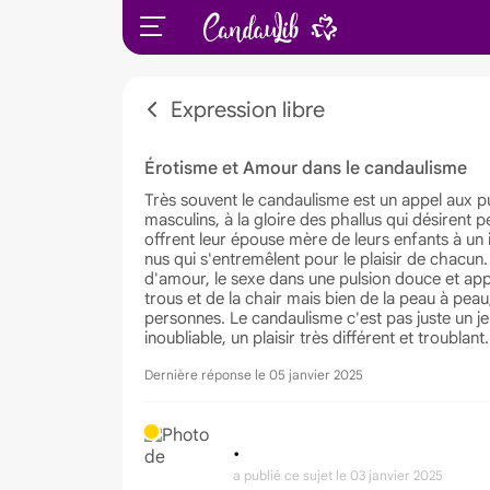
Expression libre
Érotisme et Amour dans le candaulisme
Très souvent le candaulisme est un appel aux pul
masculins, à la gloire des phallus qui désirent
offrent leur épouse mère de leurs enfants à un i
nus qui s'entremêlent pour le plaisir de chacu
d'amour, le sexe dans une pulsion douce et ap
trous et de la chair mais bien de la peau à pea
personnes. Le candaulisme c'est pas juste un je
inoubliable, un plaisir très différent et troublant.
Dernière réponse le 05 janvier 2025
•
a publié ce sujet
le 03 janvier 2025