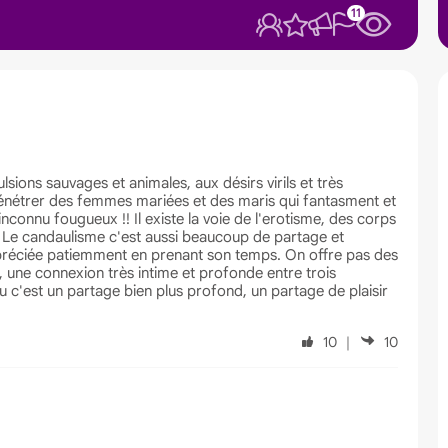
11
sions sauvages et animales, aux désirs virils et très
 pénétrer des femmes mariées et des maris qui fantasment et
nconnu fougueux !! Il existe la voie de l'erotisme, des corps
n. Le candaulisme c'est aussi beaucoup de partage et
préciée patiemment en prenant son temps. On offre pas des
u, une connexion très intime et profonde entre trois
u c'est un partage bien plus profond, un partage de plaisir
10
｜
10