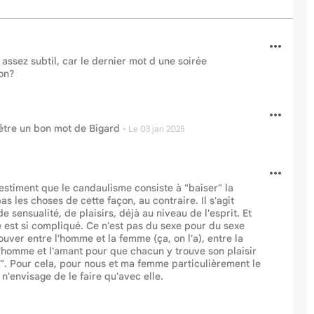
 assez subtil, car le dernier mot d une soirée
non?
 être un bon mot de Bigard
•
Le 03 jan 2025
estiment que le candaulisme consiste à "baiser" la
s les choses de cette façon, au contraire. Il s'agit
 sensualité, de plaisirs, déjà au niveau de l'esprit. Et
e est si compliqué. Ce n'est pas du sexe pour du sexe
ouver entre l'homme et la femme (ça, on l'a), entre la
l'homme et l'amant pour que chacun y trouve son plaisir
uel". Pour cela, pour nous et ma femme particulièrement le
n'envisage de le faire qu'avec elle.