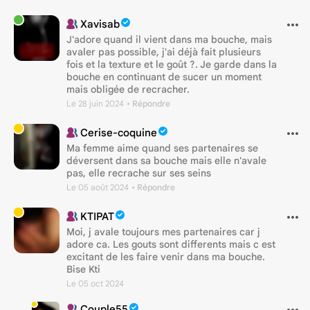
Xavisab
J'adore quand il vient dans ma bouche, mais
avaler pas possible, j'ai déjà fait plusieurs
fois et la texture et le goût ?. Je garde dans la
bouche en continuant de sucer un moment
mais obligée de recracher.
Le 28 juin 2024
• Répondre
Cerise-coquine
Ma femme aime quand ses partenaires se
déversent dans sa bouche mais elle n'avale
pas, elle recrache sur ses seins
Le 05 août 2024
• Répondre
KTIPAT
Moi, j avale toujours mes partenaires car j
adore ca. Les gouts sont differents mais c est
excitant de les faire venir dans ma bouche.
Bise Kti
Le 05 oct 2024
Couple55