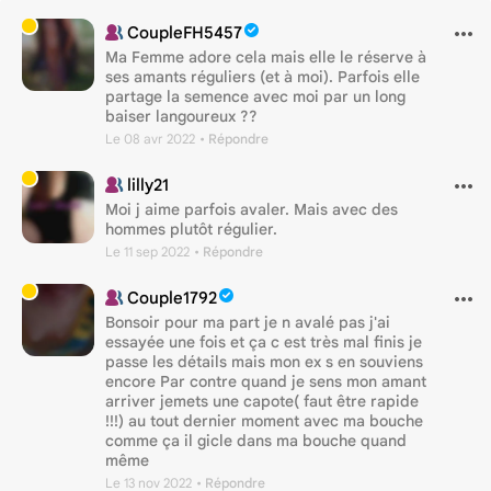
CoupleFH5457
Ma Femme adore cela mais elle le réserve à
ses amants réguliers (et à moi). Parfois elle
partage la semence avec moi par un long
baiser langoureux ??
Le 08 avr 2022
• Répondre
lilly21
Moi j aime parfois avaler. Mais avec des
hommes plutôt régulier.
Le 11 sep 2022
• Répondre
Couple1792
Bonsoir pour ma part je n avalé pas j'ai
essayée une fois et ça c est très mal finis je
passe les détails mais mon ex s en souviens
encore Par contre quand je sens mon amant
arriver jemets une capote( faut être rapide
!!!) au tout dernier moment avec ma bouche
comme ça il gicle dans ma bouche quand
même
Le 13 nov 2022
• Répondre