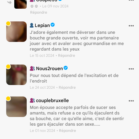
☺️☺️
•
Le 09 nov 2024
Répondre
Lepian
J'adore également me déverser dans une
bouche grande ouverte, voir ma partenaire
jouer avec et avaler avec gourmandise en me
regardant dans les yeux
Le 15 oct 2024
• Répondre
Nous2rouen
Pour nous tout dépend de l'excitation et de
l'endroit
Le 24 oct 2024
• Répondre
couplebruxelle
Mon épouse accepte parfois de sucer ses
amants, mais refuse a ce qu'ils éjaculent ds
sa bouche, car ce qu'elle aime, c'est de sentir
les gars éjaculer dans son sexe.....
Le 01 nov 2024
• Répondre