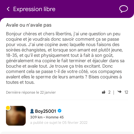
Expression libre
Avale ou n'avale pas
Bonjour chères et chers libertins, j'ai une question un peu
coquine et je voudrais donc savoir comment ça se passe
pour vous. J'ai une copine avec laquelle nous faisons des
soirées échangistes, et lorsque son amant est plutôt jeune,
18-35, et qu'il est physiquement tout à fait à son goût,
généralement ma copine le fait terminer et éjaculer dans sa
bouche et avale tout. Je trouve ça très excitant. Donc
comment cela se passe t-il de votre côté, vos compagnes
avalent elles le sperme de leurs amants ? Bises coquines à
toutes et tous.
2
｜
12
Dernière réponse le 22 janvier
Boy25001
309 km • Homme 45
a publié ce sujet
le 05 février 2022