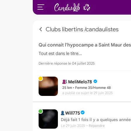
Clubs libertins /candaulistes
Qui connait l'hypocampe a Saint Maur des
Tout est dans le titre...
Dernière réponse le 04 juillet 2025
MeliMelo78
25 km • Femme 35/Homme 48
a publié ce sujet
le 29 juin 2025
Will775
Déjà fait 1 fois il y a quelques année
Le 29 juin 2025
• Répondre