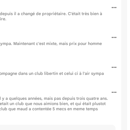
depuis il a changé de propriétaire. C'était très bien à
ire.
t sympa. Maintenant c'est mixte, mais prix pour homme
compagne dans un club libertin et celui ci à l'air sympa
l y a quelques années, mais pas depuis trois quatre ans.
etait un club que nous aimions bien, et qui était plustot
ce club que maud a contentée 5 mecs en meme temps