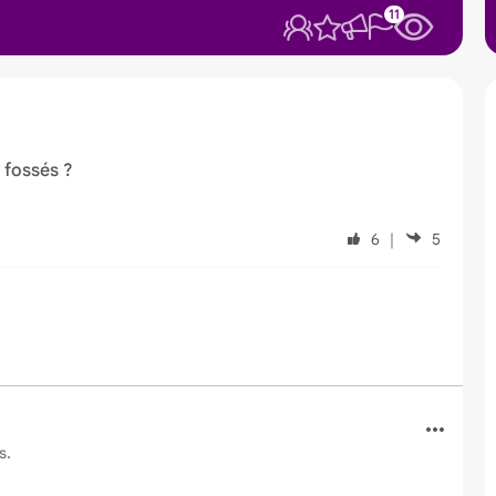
11
 fossés ?
6
｜
5
s.