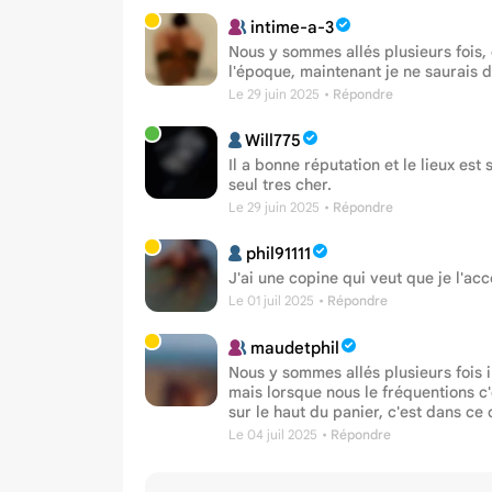
intime-a-3
Nous y sommes allés plusieurs fois, 
l'époque, maintenant je ne saurais d
Le 29 juin 2025
• Répondre
Will775
Il a bonne réputation et le lieux es
seul tres cher.
Le 29 juin 2025
• Répondre
phil91111
J'ai une copine qui veut que je l'ac
Le 01 juil 2025
• Répondre
maudetphil
Nous y sommes allés plusieurs fois i
mais lorsque nous le fréquentions c'
sur le haut du panier, c'est dans 
Le 04 juil 2025
• Répondre